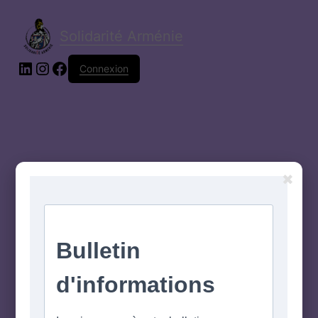
Solidarité Arménie
Connexion
✖
Pardon pour le
dérangement !